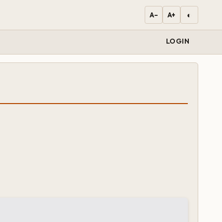
◐
A−
A+
LOGIN