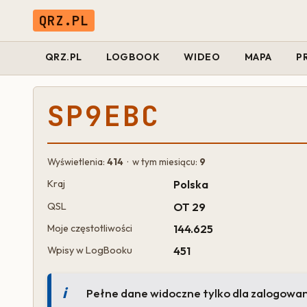
QRZ.PL
QRZ.PL
LOGBOOK
WIDEO
MAPA
P
SP9EBC
Wyświetlenia:
414
· w tym miesiącu:
9
Kraj
Polska
QSL
OT 29
Moje częstotliwości
144.625
Wpisy w LogBooku
451
Pełne dane widoczne tylko dla zalogowa