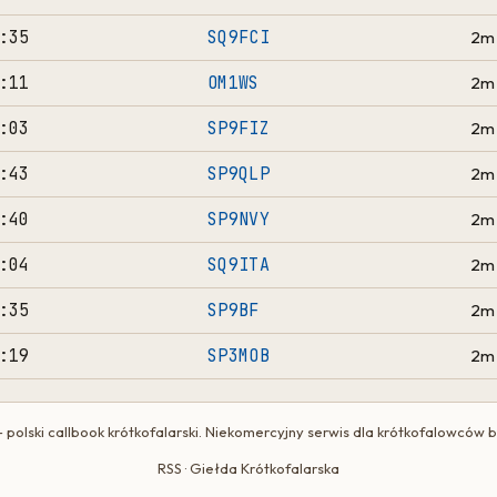
:35
SQ9FCI
2m
:11
OM1WS
2m
:03
SP9FIZ
2m
:43
SP9QLP
2m
:40
SP9NVY
2m
:04
SQ9ITA
2m
:35
SP9BF
2m
:19
SP3MOB
2m
 polski callbook krótkofalarski. Niekomercyjny serwis dla krótkofalowców 
RSS
·
Giełda Krótkofalarska