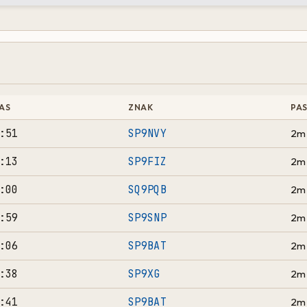
AS
ZNAK
PA
:51
SP9NVY
2m
:13
SP9FIZ
2m
:00
SQ9PQB
2m
:59
SP9SNP
2m
:06
SP9BAT
2m
:38
SP9XG
2m
:41
SP9BAT
2m